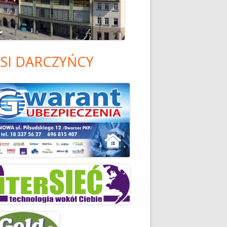
SI DARCZYŃCY
ówny
nel
czny