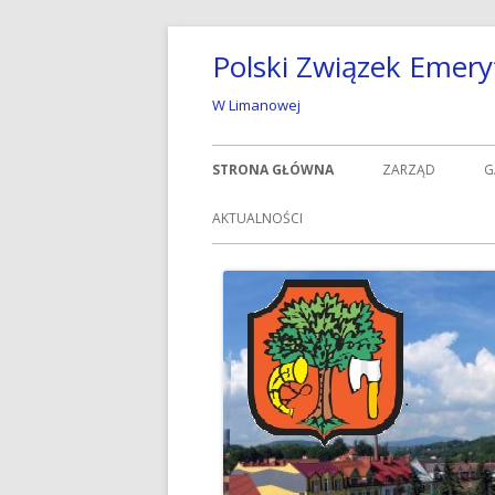
Przeskocz
Polski Związek Emery
do
treści
W Limanowej
Menu
STRONA GŁÓWNA
ZARZĄD
G
główne
AKTUALNOŚCI