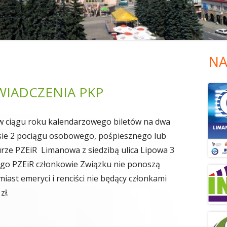
NA
Gł
pa
WIADCZENIA PKP
bo
w ciągu roku kalendarzowego biletów na dwa
lasie 2 pociągu osobowego, pośpiesznego lub
ze PZEiR Limanowa z siedzibą ulica Lipowa 3
ego PZEiR członkowie Związku nie ponoszą
iast emeryci i renciści nie będący członkami
zł.